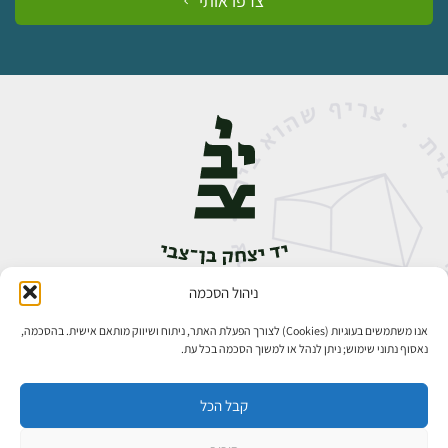
צרפו אותי
ניהול הסכמה
אבן גבירול 14, רחביה, ירושלים
טלפון:
02-5398888
אנו משתמשים בעוגיות (Cookies) לצורך הפעלת האתר, ניתוח ושיווק מותאם אישית. בהסכמה,
נאסוף נתוני שימוש; ניתן לנהל או למשוך הסכמה בכל עת.
קבל הכל