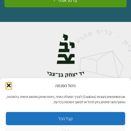
צרפו אותי
ניהול הסכמה
אבן גבירול 14, רחביה, ירושלים
טלפון:
02-5398888
אנו משתמשים בעוגיות (Cookies) לצורך הפעלת האתר, ניתוח ושיווק מותאם אישית. בהסכמה,
נאסוף נתוני שימוש; ניתן לנהל או למשוך הסכמה בכל עת.
קבל הכל