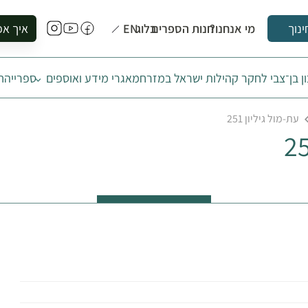
מי אנחנו?
חנות הספרים
בלוג
EN
איך אפ
ינוך
להזמין סי
ן בן־צבי לחקר קהילות ישראל במזרח
מאגרי מידע ואוספים
ספרייה
ח
להירשם ל
להירשם ל
עת-מול גיליון 251
לקנות ספ
לבקר בספ
לתאם ביק