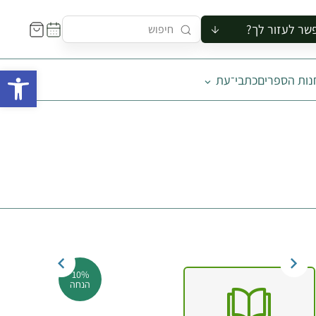
שר לעזור לך?
ור לקבוצה
פתח 
נות הספרים
כתבי־עת
סיור
קורס
ר
רייה
ור בצריף
10%
הנחה