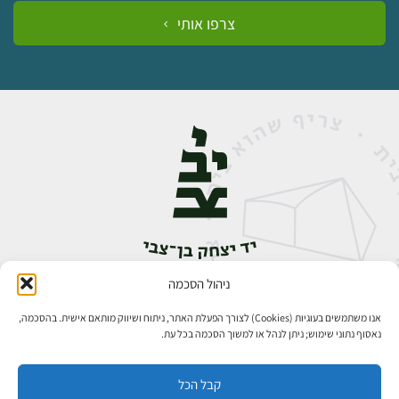
צרפו אותי
ניהול הסכמה
אבן גבירול 14, רחביה, ירושלים
טלפון:
02-5398888
אנו משתמשים בעוגיות (Cookies) לצורך הפעלת האתר, ניתוח ושיווק מותאם אישית. בהסכמה,
נאסוף נתוני שימוש; ניתן לנהל או למשוך הסכמה בכל עת.
קבל הכל