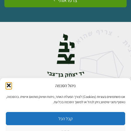
צרפו אותי
ניהול הסכמה
אבן גבירול 14, רחביה, ירושלים
טלפון:
02-5398888
אנו משתמשים בעוגיות (Cookies) לצורך הפעלת האתר, ניתוח ושיווק מותאם אישית. בהסכמה,
נאסוף נתוני שימוש; ניתן לנהל או למשוך הסכמה בכל עת.
קבל הכל