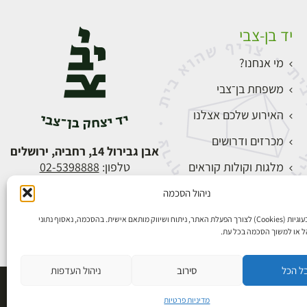
יד בן-צבי
מי אנחנו?
משפחת בן־צבי
האירוע שלכם אצלנו
מכרזים ודרושים
אבן גבירול 14, רחביה, ירושלים
מלגות וקולות קוראים
טלפון:
02-5398888
צור קשר
ניהול הסכמה
התחברות
אנו משתמשים בעוגיות (Cookies) לצורך הפעלת האתר, ניתוח ושיווק מותאם אישית. בהסכמה, נאסוף נתוני
הל או למשוך הסכמה בכל עת.
ל הכל
סירוב
ניהול העדפות
פיתוח אתרים
מדיניות פרטיות