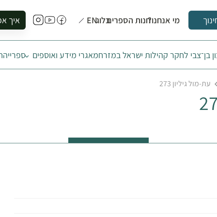
מי אנחנו?
חנות הספרים
בלוג
EN
איך אפ
ינוך
להזמין סי
ן בן־צבי לחקר קהילות ישראל במזרח
מאגרי מידע ואוספים
ספרייה
ח
להירשם ל
להירשם ל
עת-מול גיליון 273
לקנות ספ
לבקר בספ
לתאם ביק