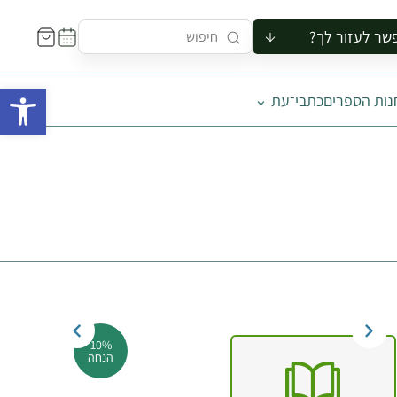
שר לעזור לך?
ור לקבוצה
פתח 
נות הספרים
כתבי־עת
סיור
קורס
ר
רייה
ור בצריף
10%
הנחה