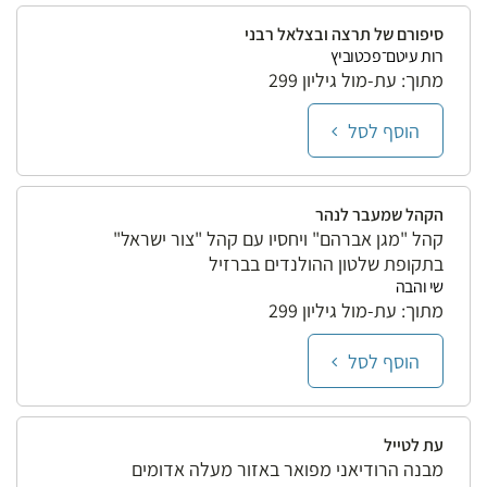
סיפורם של תרצה ובצלאל רבני
רות עיטם־פכטוביץ
מתוך: עת-מול גיליון 299
הוסף לסל
הקהל שמעבר לנהר
קהל "מגן אברהם" ויחסיו עם קהל "צור ישראל"
בתקופת שלטון ההולנדים בברזיל
שי והבה
מתוך: עת-מול גיליון 299
הוסף לסל
עת לטייל
מבנה הרודיאני מפואר באזור מעלה אדומים