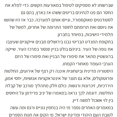
שברשותו לא מספיקים לטיפול במאורעות הקשים. כדי למלא את
החסר הם פנו לנתינים בריטים ששהו אז בארץ, בהם גם
לסטודנטים מאוקספורד, וגייסו אותם למערכה. כבר אז היו שהשוו
את גיוסם ואת תרומתם לחוסר התרומה של אחרים, למשל של
תלמידי הישיבות, במיוחד בחברון.
בתקופת המנדט הבריטי נבנו בירושלים מבנים אייקוניים שעיצבו
את נופה של העיר. ביניהם בולט בניין סנסור במרכז העיר. שייקה
ברונשטיין מתאר את סיפורו של הבניין ואת סיפורו של היזם
הערבי העומד מאחורי הקמתו.
היסטוריה מדינית וביטחונית איננה רק רצף של אירועים, החלטות
ופרוטוקולים, אלא גם תוצר של אינטראקציות אנושיות, יחסי אמון,
היררכיות, זיכרונות ורגשות. כולם חלק מתהליך מורכב של קבלת
החלטות. דוגמה לכך נראה במאמרו של יניב פרידמן על היחסים
בין לוי אשכול למשה דיין.
במאמרים האחרים נספר מי היה בנחמין נונייס ורגס ומה עשה
לטובת העם היהודי ומדינת ישראל; מי הקים את חנות הספרים