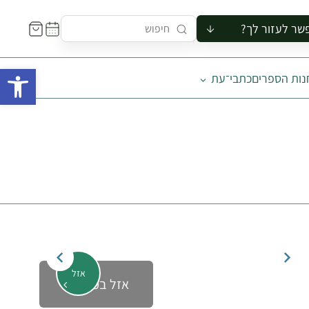
שר לעזור לך?
ור לקבוצה
פתח 
נות הספרים
כתבי־עת
סיור
קורס
ר
רייה
ור בצריף
אזל
אזל במלאי