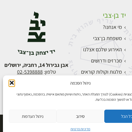
יד בן-צבי
מי אנחנו?
משפחת בן־צבי
האירוע שלכם אצלנו
מכרזים ודרושים
אבן גבירול 14, רחביה, ירושלים
מלגות וקולות קוראים
טלפון:
02-5398888
צור קשר
ניהול הסכמה
התחברות
אנו משתמשים בעוגיות (Cookies) לצורך הפעלת האתר, ניתוח ושיווק מותאם אישית. בהסכמה, נאסוף נתוני
הל או למשוך הסכמה בכל עת.
ל הכל
סירוב
ניהול העדפות
פיתוח אתרים
מדיניות פרטיות