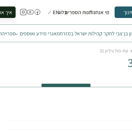
מי אנחנו?
חנות הספרים
בלוג
EN
איך אפ
ינוך
להזמין סי
ן בן־צבי לחקר קהילות ישראל במזרח
מאגרי מידע ואוספים
ספרייה
ח
להירשם ל
להירשם ל
עת-מול גיליון 31
לקנות ספ
לבקר בספ
לתאם ביק