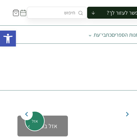
שר לעזור לך?
ור לקבוצה
פתח 
נות הספרים
כתבי־עת
סיור
קורס
ר
רייה
ור בצריף
אזל
אזל במלאי