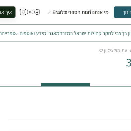
מי אנחנו?
חנות הספרים
בלוג
EN
איך אפ
ינוך
להזמין סי
ן בן־צבי לחקר קהילות ישראל במזרח
מאגרי מידע ואוספים
ספרייה
ח
להירשם ל
להירשם ל
עת-מול גיליון 32
לקנות ספ
לבקר בספ
לתאם ביק