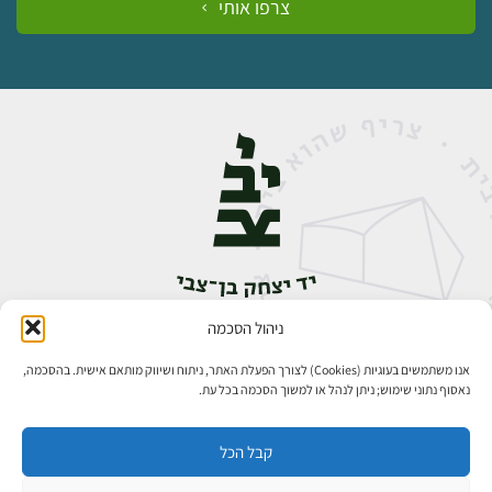
צרפו אותי
ניהול הסכמה
אבן גבירול 14, רחביה, ירושלים
טלפון:
02-5398888
אנו משתמשים בעוגיות (Cookies) לצורך הפעלת האתר, ניתוח ושיווק מותאם אישית. בהסכמה,
נאסוף נתוני שימוש; ניתן לנהל או למשוך הסכמה בכל עת.
קבל הכל