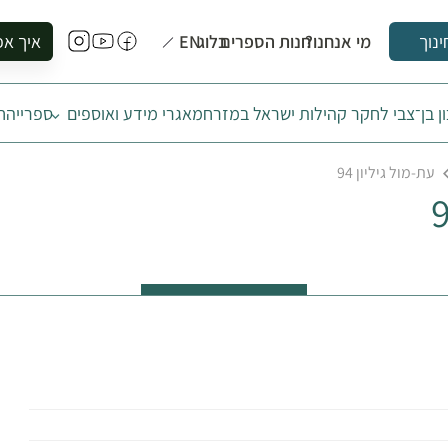
מי אנחנו?
חנות הספרים
בלוג
EN
איך אפ
ינוך
להזמין סי
ן בן־צבי לחקר קהילות ישראל במזרח
מאגרי מידע ואוספים
ספרייה
ח
להירשם ל
להירשם ל
עת-מול גיליון 94
לקנות ספ
לבקר בספ
לתאם ביק