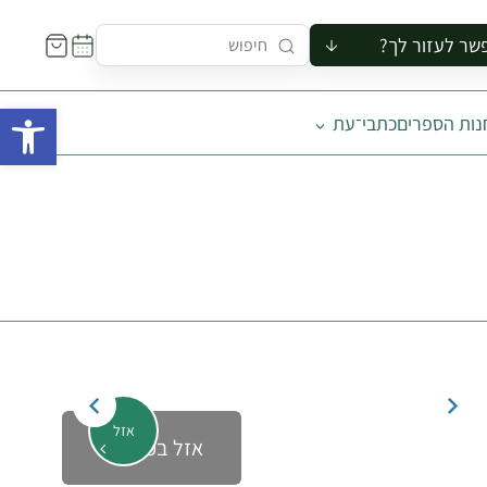
שר לעזור לך?
ור לקבוצה
פתח 
נות הספרים
כתבי־עת
סיור
קורס
ר
רייה
ור בצריף
אזל
אזל במלאי