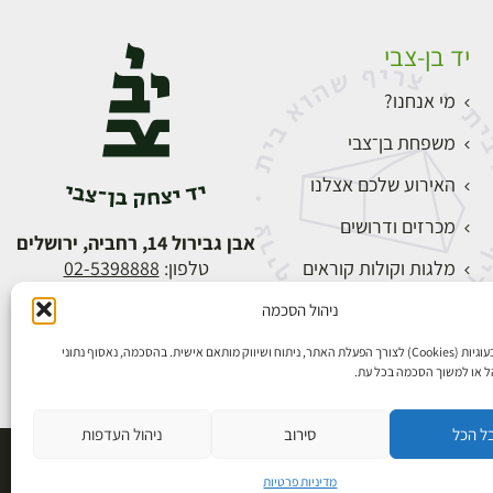
יד בן-צבי
מי אנחנו?
משפחת בן־צבי
האירוע שלכם אצלנו
מכרזים ודרושים
אבן גבירול 14, רחביה, ירושלים
מלגות וקולות קוראים
טלפון:
02-5398888
צור קשר
ניהול הסכמה
התחברות
אנו משתמשים בעוגיות (Cookies) לצורך הפעלת האתר, ניתוח ושיווק מותאם אישית. בהסכמה, נאסוף נתוני
הל או למשוך הסכמה בכל עת.
ל הכל
סירוב
ניהול העדפות
פיתוח אתרים
מדיניות פרטיות