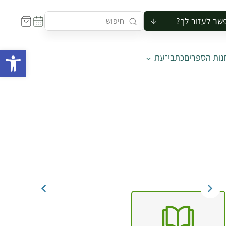
שר לעזור לך?
ור לקבוצה
פתח 
נות הספרים
כתבי־עת
סיור
קורס
ר
רייה
ור בצריף