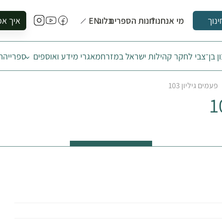
מי אנחנו?
חנות הספרים
בלוג
EN
איך אפ
ינוך
להזמין סי
ן בן־צבי לחקר קהילות ישראל במזרח
מאגרי מידע ואוספים
ספרייה
ח
להירשם ל
להירשם ל
פעמים גיליון 103
לקנות ספ
לבקר בספ
לתאם ביק