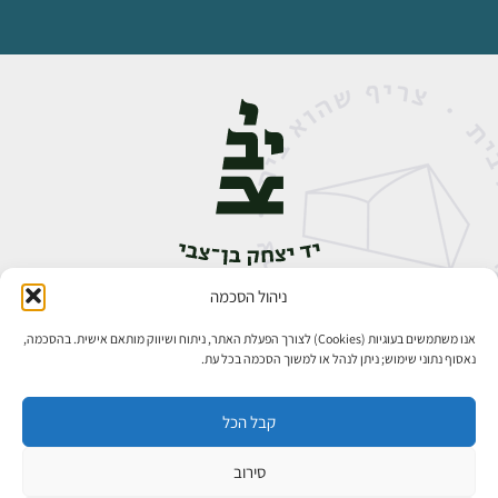
ניהול הסכמה
אבן גבירול 14, רחביה, ירושלים
טלפון:
02-5398888
אנו משתמשים בעוגיות (Cookies) לצורך הפעלת האתר, ניתוח ושיווק מותאם אישית. בהסכמה,
נאסוף נתוני שימוש; ניתן לנהל או למשוך הסכמה בכל עת.
קבל הכל
סירוב
כל הזכויות שמורות ליד יצחק בן־צבי ירושלים ©