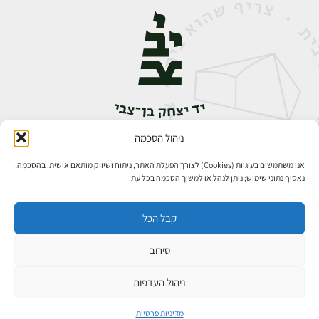
ניהול הסכמה
אבן גבירול 14, רחביה, ירושלים
טלפון:
02-5398888
אנו משתמשים בעוגיות (Cookies) לצורך הפעלת האתר, ניתוח ושיווק מותאם אישית. בהסכמה,
נאסוף נתוני שימוש; ניתן לנהל או למשוך הסכמה בכל עת.
קבל הכל
סירוב
כל הזכויות שמורות ליד יצחק בן־צבי ירושלים ©
פיתוח אתרים
ניהול העדפות
מדיניות פרטיות