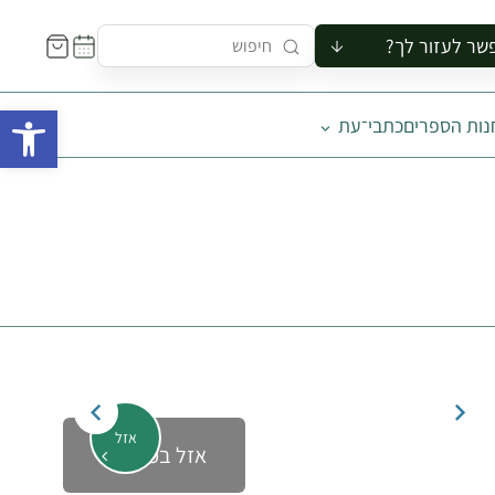
שר לעזור לך?
ור לקבוצה
פתח 
נות הספרים
כתבי־עת
סיור
קורס
ר
רייה
ור בצריף
אזל
אזל במלאי