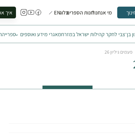
מי אנחנו?
חנות הספרים
בלוג
EN
איך אפ
ינוך
להזמין סי
ן בן־צבי לחקר קהילות ישראל במזרח
מאגרי מידע ואוספים
ספרייה
ח
להירשם ל
להירשם ל
פעמים גיליון 26
לקנות ספ
לבקר בספ
לתאם ביק