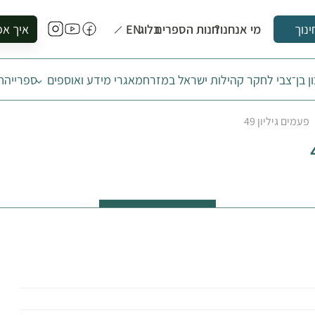
מי אנחנו?
חנות הספרים
בלוג
EN
איך אפ
ינוך
להזמין סי
ן בן־צבי לחקר קהילות ישראל במזרח
מאגרי מידע ואוספים
ספרייה
ח
להירשם ל
להירשם ל
פעמים גיליון 49
לקנות ספ
לבקר בספ
לתאם ביק