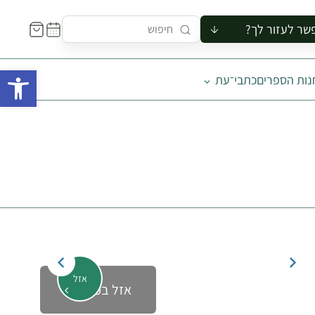
שר לעזור לך?
ור לקבוצה
פתח 
נות הספרים
כתבי־עת
סיור
קורס
ר
רייה
ור בצריף
אזל
אזל במלאי