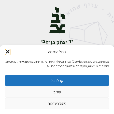
ניהול הסכמה
אבן גבירול 14, רחביה, ירושלים
טלפון:
02-5398888
אנו משתמשים בעוגיות (Cookies) לצורך הפעלת האתר, ניתוח ושיווק מותאם אישית. בהסכמה,
נאסוף נתוני שימוש; ניתן לנהל או למשוך הסכמה בכל עת.
קבל הכל
סירוב
כל הזכויות שמורות ליד יצחק בן־צבי ירושלים ©
פיתוח אתרים
ניהול העדפות