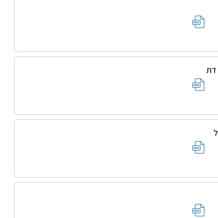
 דת
ל