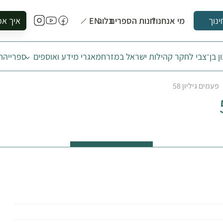
מי אנחנו?
חנות הספרים
בלוג
EN
איך אפ
ינוך
להזמין סי
ן בן־צבי לחקר קהילות ישראל במזרח
מאגרי מידע ואוספים
ספרייה
ח
להירשם ל
להירשם ל
פעמים גיליון 58
לקנות ספ
לבקר בספ
לתאם ביק