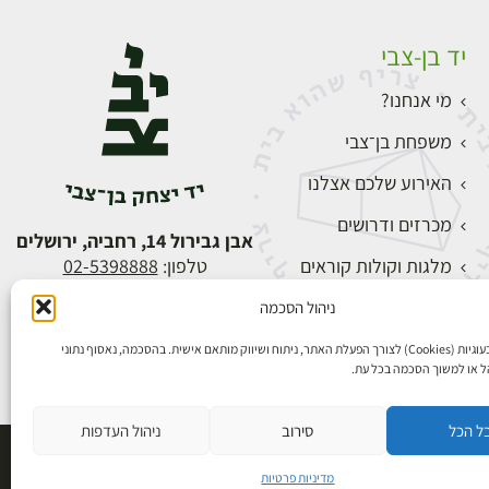
יד בן-צבי
מי אנחנו?
משפחת בן־צבי
האירוע שלכם אצלנו
מכרזים ודרושים
אבן גבירול 14, רחביה, ירושלים
מלגות וקולות קוראים
טלפון:
02-5398888
צור קשר
ניהול הסכמה
התחברות
אנו משתמשים בעוגיות (Cookies) לצורך הפעלת האתר, ניתוח ושיווק מותאם אישית. בהסכמה, נאסוף נתוני
הל או למשוך הסכמה בכל עת.
ל הכל
סירוב
ניהול העדפות
פיתוח אתרים
מדיניות פרטיות