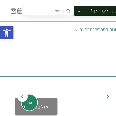
שר לעזור לך?
ור לקבוצה
פתח 
נות הספרים
כתבי־עת
סיור
קורס
ר
רייה
ור בצריף
אזל
אזל במלאי