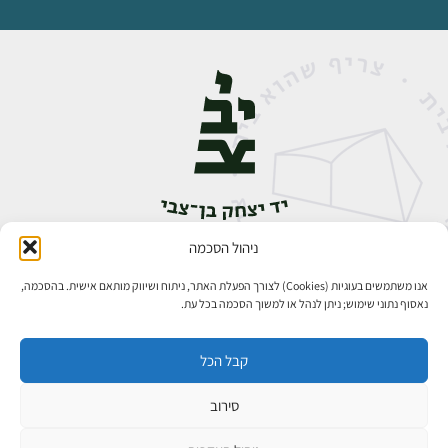
ניהול הסכמה
אבן גבירול 14, רחביה, ירושלים
טלפון:
02-5398888
אנו משתמשים בעוגיות (Cookies) לצורך הפעלת האתר, ניתוח ושיווק מותאם אישית. בהסכמה,
נאסוף נתוני שימוש; ניתן לנהל או למשוך הסכמה בכל עת.
קבל הכל
סירוב
כל הזכויות שמורות ליד יצחק בן־צבי ירושלים ©