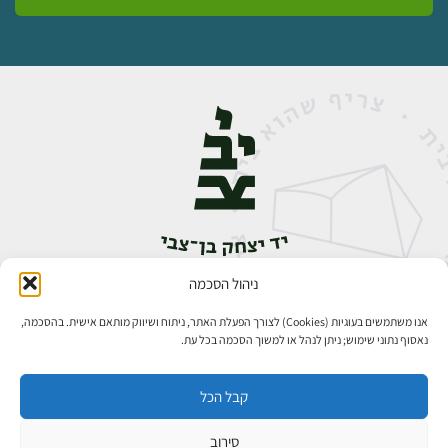
ניהול הסכמה
אבן גבירול 14, רחביה, ירושלים
טלפון:
02-5398888
אנו משתמשים בעוגיות (Cookies) לצורך הפעלת האתר, ניתוח ושיווק מותאם אישית. בהסכמה,
נאסוף נתוני שימוש; ניתן לנהל או למשוך הסכמה בכל עת.
קבל הכל
סירוב