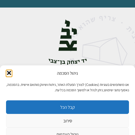
ניהול הסכמה
אבן גבירול 14, רחביה, ירושלים
טלפון:
02-5398888
אנו משתמשים בעוגיות (Cookies) לצורך הפעלת האתר, ניתוח ושיווק מותאם אישית. בהסכמה,
נאסוף נתוני שימוש; ניתן לנהל או למשוך הסכמה בכל עת.
קבל הכל
סירוב
כל הזכויות שמורות ליד יצחק בן־צבי ירושלים ©
פיתוח אתרים
ניהול העדפות