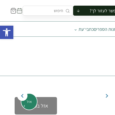
שר לעזור לך?
ור לקבוצה
פתח 
נות הספרים
כתבי־עת
סיור
קורס
ר
רייה
ור בצריף
אזל
אזל במלאי