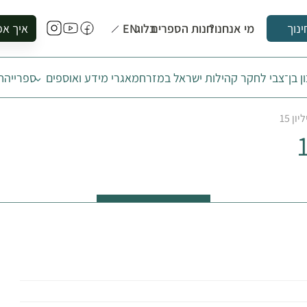
מי אנחנו?
חנות הספרים
בלוג
EN
איך אפ
ינוך
להזמין סי
ן בן־צבי לחקר קהילות ישראל במזרח
מאגרי מידע ואוספים
ספרייה
ח
להירשם ל
להירשם ל
ן 15
לקנות ספ
לבקר בספ
לתאם ביק