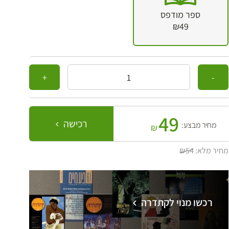
ספר מודפס
₪49
כמות
49
רכישה
מחיר מבצע:
₪
מחיר מלא:
₪54
רכשו מנוי לקתדרה