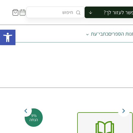
שר לעזור לך?
ור לקבוצה
פתח 
נות הספרים
כתבי־עת
סיור
קורס
ר
רייה
ור בצריף
9%
הנחה