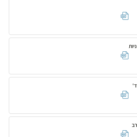
יות
ד'
רב