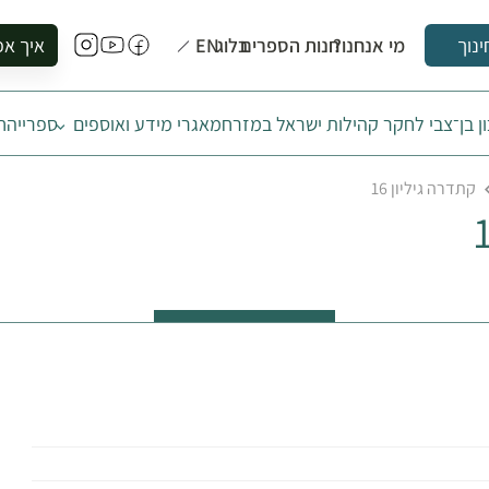
מי אנחנו?
חנות הספרים
בלוג
EN
איך אפ
ינוך
להזמין סי
ן בן־צבי לחקר קהילות ישראל במזרח
מאגרי מידע ואוספים
ספרייה
ח
להירשם ל
להירשם ל
קתדרה גיליון 16
לקנות ספ
לבקר בספ
לתאם ביק