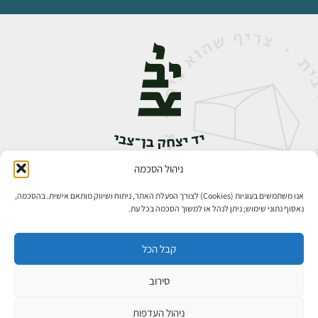
ניהול הסכמה
אבן גבירול 14, רחביה, ירושלים
טלפון:
02-5398888
אנו משתמשים בעוגיות (Cookies) לצורך הפעלת האתר, ניתוח ושיווק מותאם אישית. בהסכמה,
נאסוף נתוני שימוש; ניתן לנהל או למשוך הסכמה בכל עת.
קבל הכל
סירוב
כל הזכויות שמורות ליד יצחק בן־צבי ירושלים ©
פיתוח אתרים
ניהול העדפות