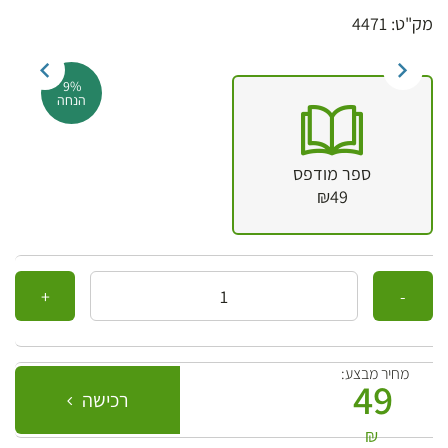
מק"ט: 4471
9%
הנחה
ספר מודפס
₪49
כמות
מחיר מבצע:
49
רכישה
₪