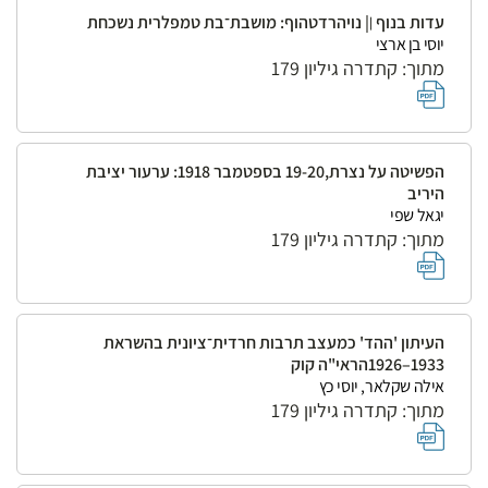
עדות בנוף ׀| נויהרדטהוף: מושבת־בת טמפלרית נשכחת
יוסי בן ארצי
מתוך: קתדרה גיליון 179
הפשיטה על נצרת,19-20 בספטמבר 1918: ערעור יציבת
היריב
יגאל שפי
מתוך: קתדרה גיליון 179
העיתון 'ההד' כמעצב תרבות חרדית־ציונית בהשראת
1933–1926הראי"ה קוק
אילה שקלאר, יוסי כץ
מתוך: קתדרה גיליון 179