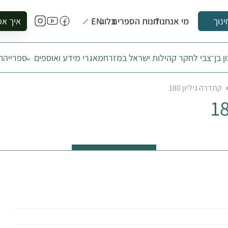
מי אנחנו?
חנות הספרים
בלוג
EN
איך אפ
ינוך
להזמין סי
ן בן־צבי לחקר קהילות ישראל במזרח
מאגרי מידע ואוספים
ספרייה
ח
להירשם ל
להירשם ל
קתדרה גיליון 180
לקנות ספ
לבקר בספ
לתאם ביק