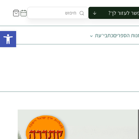
שר לעזור לך?
ור לקבוצה
פתח 
נות הספרים
כתבי־עת
סיור
קורס
ר
רייה
ור בצריף
9%
הנחה