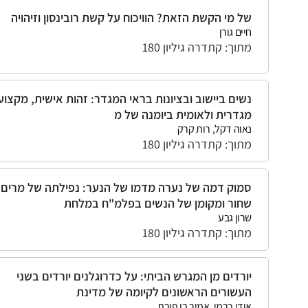
של מי הקשת הזאת? הוויכוח על קשת רובינסון וזיהויה
חיים גורן
מתוך: קתדרה גיליון 180
נשים ביישוב ובציונות בראי המגדר: זהות אישית, מקצוע
מגדרית ולאומית ביומנה של מ
נאוה דקל, רות קרק
מתוך: קתדרה גיליון 180
סמוק דמה של נערה מדמו של הנער: נפילתה של מרים
שחור ומקומן של הנשים בפלמ"ח במלחת
שרון גבע
מתוך: קתדרה גיליון 180
יורדים מן המגרש הביתי: על כדרוגלנים יורדים בשני
העשורים הראשונים לקיומה של מדינת
אודי כרמי, אמיר בן פורת