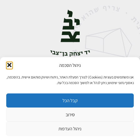
ניהול הסכמה
אבן גבירול 14, רחביה, ירושלים
טלפון:
02-5398888
אנו משתמשים בעוגיות (Cookies) לצורך הפעלת האתר, ניתוח ושיווק מותאם אישית. בהסכמה,
נאסוף נתוני שימוש; ניתן לנהל או למשוך הסכמה בכל עת.
קבל הכל
סירוב
כל הזכויות שמורות ליד יצחק בן־צבי ירושלים ©
פיתוח אתרים
ניהול העדפות