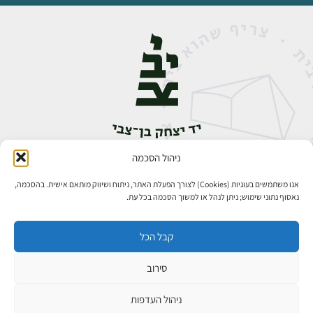
ניהול הסכמה
אבן גבירול 14, רחביה, ירושלים
טלפון:
02-5398888
אנו משתמשים בעוגיות (Cookies) לצורך הפעלת האתר, ניתוח ושיווק מותאם אישית. בהסכמה,
נאסוף נתוני שימוש; ניתן לנהל או למשוך הסכמה בכל עת.
קבל הכל
סירוב
כל הזכויות שמורות ליד יצחק בן־צבי ירושלים ©
פיתוח אתרים
ניהול העדפות