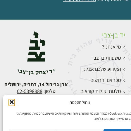
יד בן-צבי
מי אנחנו?
משפחת בן־צבי
האירוע שלכם אצלנו
מכרזים ודרושים
אבן גבירול 14, רחביה, ירושלים
מלגות וקולות קוראים
טלפון:
02-5398888
צור קשר
ניהול הסכמה
התחברות
אנו משתמשים בעוגיות (Cookies) לצורך הפעלת האתר, ניתוח ושיווק מותאם אישית. בהסכמה, נאסוף נתוני
הל או למשוך הסכמה בכל עת.