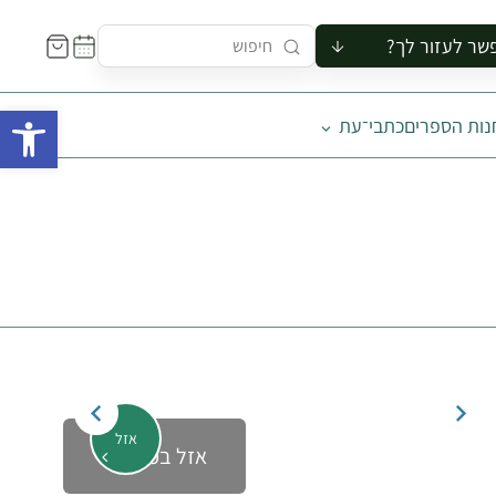
שר לעזור לך?
ור לקבוצה
פתח 
נות הספרים
כתבי־עת
סיור
קורס
ר
רייה
ור בצריף
אזל
אזל במלאי