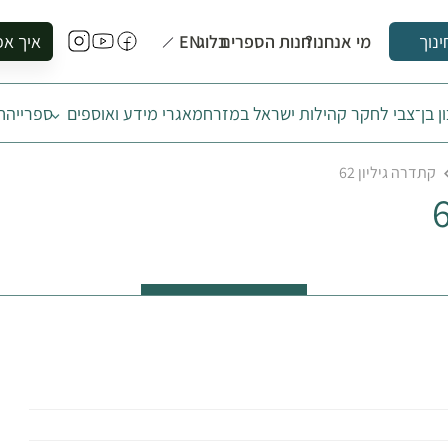
מי אנחנו?
חנות הספרים
בלוג
EN
איך אפ
ינוך
להזמין סי
ן בן־צבי לחקר קהילות ישראל במזרח
מאגרי מידע ואוספים
ספרייה
ח
להירשם ל
להירשם ל
קתדרה גיליון 62
לקנות ספ
לבקר בספ
לתאם ביק