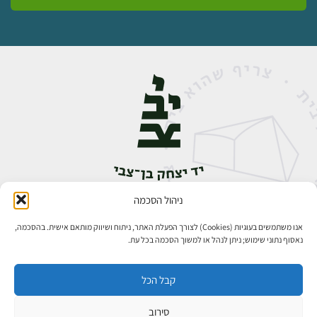
ניהול הסכמה
אבן גבירול 14, רחביה, ירושלים
טלפון:
02-5398888
אנו משתמשים בעוגיות (Cookies) לצורך הפעלת האתר, ניתוח ושיווק מותאם אישית. בהסכמה,
נאסוף נתוני שימוש; ניתן לנהל או למשוך הסכמה בכל עת.
קבל הכל
סירוב