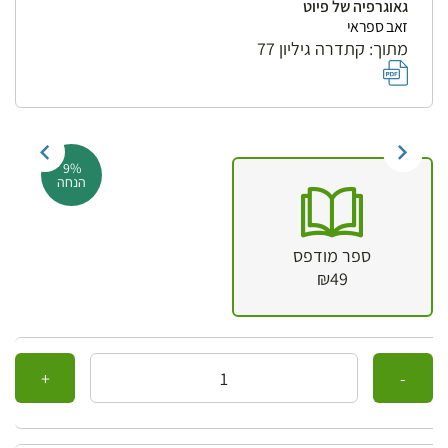
גאוגרפיה של פיוט
זאב ספראי
מתוך: קתדרה גיליון 77
9%
הנחה
ספר מודפס
₪49
כמות