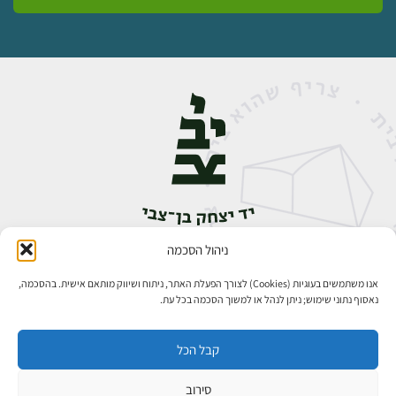
ניהול הסכמה
אבן גבירול 14, רחביה, ירושלים
טלפון:
02-5398888
אנו משתמשים בעוגיות (Cookies) לצורך הפעלת האתר, ניתוח ושיווק מותאם אישית. בהסכמה,
נאסוף נתוני שימוש; ניתן לנהל או למשוך הסכמה בכל עת.
קבל הכל
סירוב