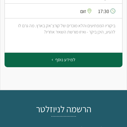
17:30
זום
ביקוריו המפתיעים והלא מוכרים של קורצ'אק בארץ. מה גרם לו
להגיע, היכן ביקר - ואיזו מורשת השאיר אחריו?
למידע נוסף
הרשמה לניוזלטר