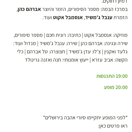
דמיון רחוקים.
במרכז הבמה: מספר הסיפורים, הזמר והיוצר
אברהם כהן
,
הזמרת
ענבל ג'משיד
,
אנסמבל אקוט
ועוד.
מוזיקה: אנסמבל אקוט | כתיבה: רונית חכם | מספר סיפורים,
שירה ונגינה: אברהם כהן | שירה: ענבל ג'משיד | מנדול ועוד:
גלעד ואקנין | צ'לו: עדן ג'משיד | חצוצרה: טל אברהם | כלי
הקשה: אביב עזרא | ייעוץ אומנותי: חנה ואזנה גרינולד
19:00 התכנסות
20:00 מופע
*לפני המופע יתקיימו סיורי אהבה בירושלים*
ראו פרטים כאן: