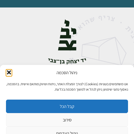
ניהול הסכמה
אבן גבירול 14, רחביה, ירושלים
טלפון:
02-5398888
אנו משתמשים בעוגיות (Cookies) לצורך הפעלת האתר, ניתוח ושיווק מותאם אישית. בהסכמה,
נאסוף נתוני שימוש; ניתן לנהל או למשוך הסכמה בכל עת.
קבל הכל
סירוב
כל הזכויות שמורות ליד יצחק בן־צבי ירושלים ©
פיתוח אתרים
ניהול העדפות