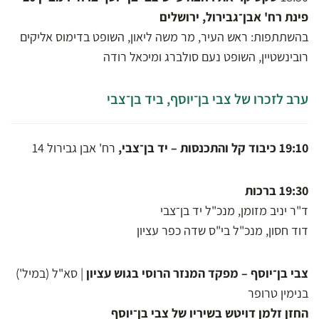
פינת רח' אבן־גבירול, ירושלים
בהשתתפות: ראש העיר, מר משה ליאון, השופט בדימוס אליקים
רובינשטיין, השופט נעם סולברג ומיכאל רודה
ערב לזכרו של צבי בן־יוסף, ביד בן־צבי
19:10
כיבוד קל והתכנסות – יד בן־צבי,
רח' אבן גבירול 14
19:30 ברכות
ד"ר יניב מזומן, מנכ"ל יד בן־צבי
דוד חסון, מנכ"ל בי"ס שדה כפר עציון
צבי בן־יוסף – מפקד המנזר הרוסי בגוש עציון
| סא"ל (במיל')
בנימין טרופר
החזן זלמן דויטש בשיריו של צבי בן־יוסף