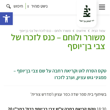
ניווט מהיר
חיפוש
פתח 
עמוד הבית
אירועים
משורר ולוחם – כנס לזכרו של צבי בן־יוסף
משורר ולוחם – כנס לזכרו של
צבי בן־יוסף
טקס הסרת לוט וקריאת רחבה על שם צבי בן־יוסף –
ממגיני גוש עציון, וערב לזכרו
בשיתוף בית ספר שדה כפר עציון ו'מדרש צורית'
18:30
טקס קריאת רחבה ע"ש צבי בן־יוסף ב
רח' רמב"ן 20