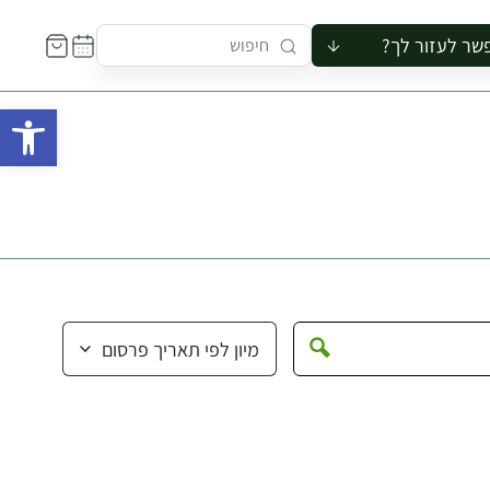
שר לעזור לך?
ור לקבוצה
פתח 
סיור
קורס
ר
רייה
ור בצריף