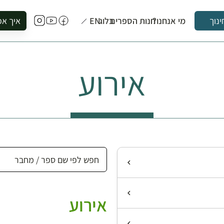
מי אנחנו?
חנות הספרים
בלוג
EN
איך אפ
ינוך
להזמין סי
להירשם ל
אירוע
להירשם ל
לקנות ספ
לבקר בספ
לתאם ביק
אירוע