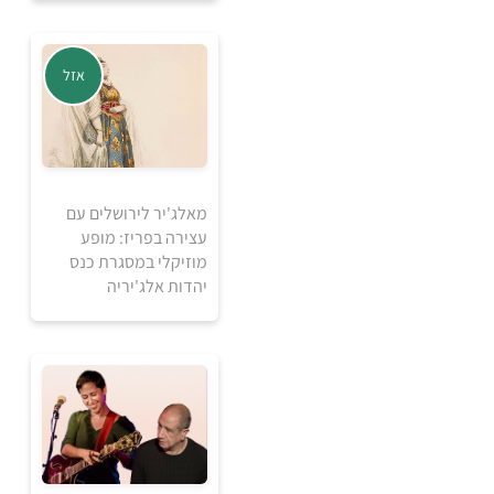
אזל
מאלג'יר לירושלים עם
עצירה בפריז: מופע
מוזיקלי במסגרת כנס
יהדות אלג'יריה
5
₪
למידע ולרכישה