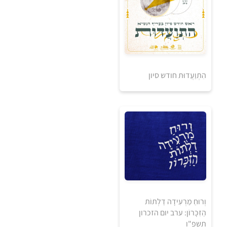
הִתְוַעֲדוּת חודש סיון
אזל מהמלאי
50
וְרוּחַ מַרְעִידָה דַלְתוֹת
₪
הַזִּכָּרוֹן: ערב יום הזכרון
תשפ"ו