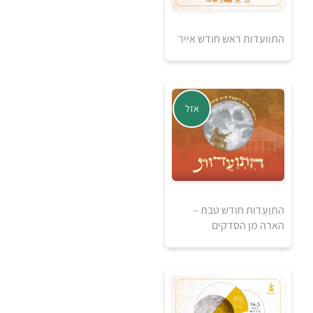
50
התוועדות ראש חודש אייר
₪
למידע ולרכישה
אזל
הִתְוַעֲדוּת חודש טבת –
הארה מן הסדקים
50
₪
למידע ולרכישה