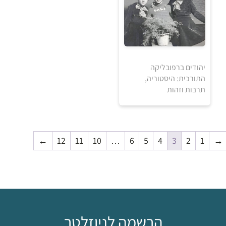
יהודים ברפובליקה
התורכית: היסטוריה,
תרבות וזהות
0
₪
←
12
11
10
…
6
5
4
3
2
1
→
למידע ולרכישה
הרשמה לניוזלטר