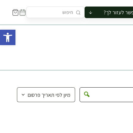
שר לעזור לך?
ור לקבוצה
פתח 
סיור
קורס
ר
רייה
ור בצריף