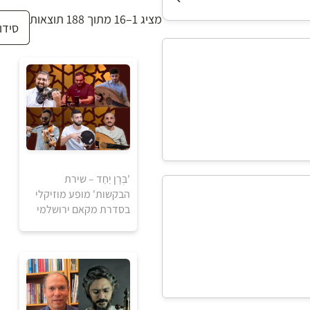
מציג 1–16 מתוך 188 תוצאות
'בְּרָן יַחַד – שירת
הבקשות' מופע מוזיקלי
בסדרת מקאם ירושלמי