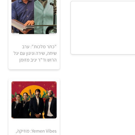
"כתר מלכות": ערב
שיחה, שירה וניגון עם יגל
הרוש וד"ר יניב מזומן
30
₪
למידע ולרכישה
Yemen Vibes: מוזיקה,