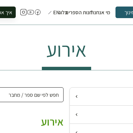
מי אנחנו?
חנות הספרים
בלוג
EN
איך אפ
ינוך
להזמין סי
להירשם ל
אירוע
להירשם ל
לקנות ספ
לבקר בספ
לתאם ביק
אירוע