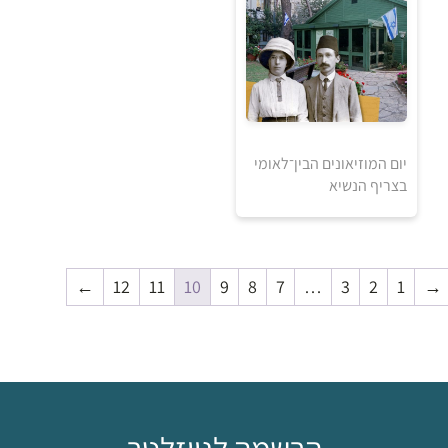
5
5
₪
₪
למידע ולרכישה
יום המוזיאונים הבין־לאומי
בצריף הנשיא
5
5
₪
₪
למידע ולרכישה
←
12
11
10
9
8
7
…
3
2
1
→
הרשמה לניוזלטר