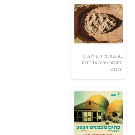
5
5
₪
₪
למידע ולרכישה
בעקבות ציידים־לקטים
מחולות ניצנה עד דרום
הלבנט
5
5
₪
₪
למידע ולרכישה