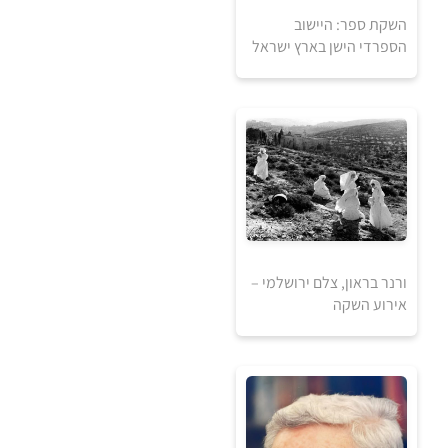
השקת ספר: היישוב
הספרדי הישן בארץ ישראל
5
5
₪
₪
ורנר בראון, צלם ירושלמי –
אירוע השקה
למידע ולרכישה