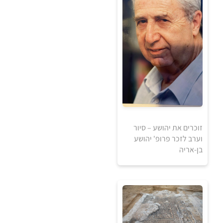
0
₪
זוכרים את יהושע – סיור
למידע ולרכישה
וערב לזכר פרופ' יהושע
בן-אריה