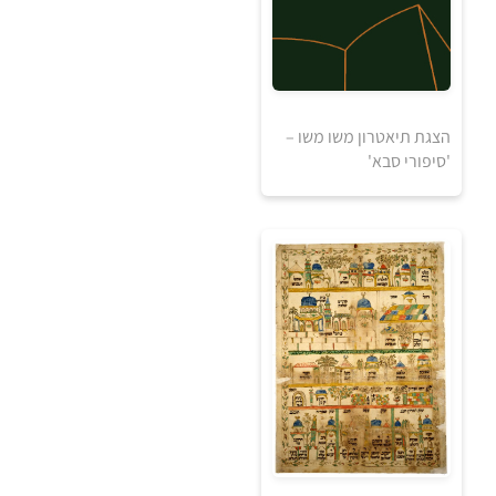
5
5
₪
₪
אזל מהמלאי
הצגת תיאטרון משו משו –
למידע ולרכישה
'סיפורי סבא'