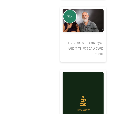
5
5
₪
₪
אזל
למידע ולרכישה
העץ הוא גבוה: מופע עם
מיטל טרבלסי וד"ר מוטי
זעירא
5
5
₪
₪
למידע ולרכישה