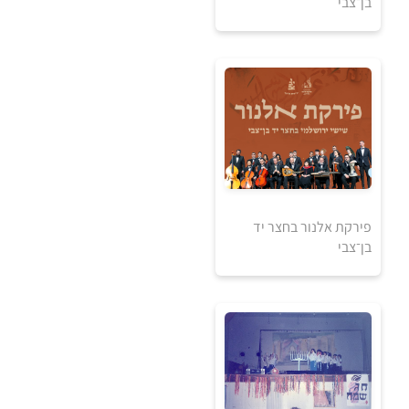
בן־צבי
70
₪
למידע ולרכישה
פירקת אלנור בחצר יד
בן־צבי
70
₪
למידע ולרכישה