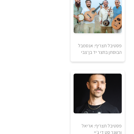
למידע ולרכישה
פסטיבל תצריף: אנסמבל
הבוסתן בחצר יד בן־צבי
₪
למידע ולרכישה
פסטיבל תצריף: אריאל
ורשנר סט די ג׳יי