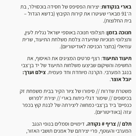
בארי בנקודות
: יצירות הפסיפס של חסידה בוכסוילר, בת
ה־91 מבארי שעיטרו את קירות הקיבוץ (בדשא הגדול –
בית החלוצות).
חנוכה בזמן:
תצלומי חנוכה באוספי ישראל נגלית לעין,
ותצלומי חנוכיות שתיעדה צלמת משלחת התיעוד, שרית
עוזיאלי (בחצר הכניסה לאודיטוריום).
תיעוד התיעוד
: רצף סרטים המציגים את האיסוף, את
החשיפה והשיקום שביצעו משלחות התיעוד של יד בן־צבי
בנגב המערבי. הקרנה מיוחדת וחד פעמית.
צילם וערך:
יובל אוצר
.
משטרת שדרות // סיפורו של ציור הקיר בבית משפחת זק
בכיסופים // שימור דגלי כיתות בארי // יצירת ‘לפרוש
כנפיים’ ביד בן־צבי כמחווה ליצירתה של לבנת קוץ בכפר
עזה (באודיטוריום).
תלם // צריף # נקודה.
דימויים וסמלים בנופי הנגב
המערבי והעוטף, פרי יצירתם של אמנים תושבי האזור,