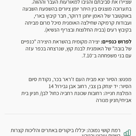
שציירו את סביבתם והגיבו למאורעות העבר וההווה.
בתערוכה מוצגים בין היתר יומן ציורים בהשפעת השבעה
באוקטובר של האמן יוחנן דרוקר, חבר קיבוץ בארי,
ועבודות קרמיקה שחילצה האומנית מיכל מרום מביתה
בקיבוץ רעים (בבית החלוצות ובצריף הנשיא).
לפרוש כנפיים:
יצירה מקומית בהשראת היצירה "כנפיים
של בובה" של האומנית לבנת קוץ, שנרצחה בכפר עזה
עם בני משפחתה ב־7.10.
מפגש: הסיור יצא מבית העם ז'ראר בכר, נקודת סיום
הסיור: יד יצחק בן צבי, רחוב אבן גבירול 14
המלצת חנייה: רחובות שכונת רחביה כחול לבן/ חניון בית
אביחי/חניון מנורה
רמת קושי נמוכה: יכללו ביקורים באתרים והליכות קצרות
בשטח עירוני ובטבע.