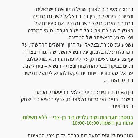
בחנוכה מסיירים לאורך שביל המורשת הישראלית
והציונית בירושלים, בין רחוב בצלאל לשכונת רחביה.
ברחובות הירוקים של השכונה נכיר את סיפורם של
האנשים שעיצבו את גורל היישוב העברי, מימי המנדט
וימי הצנע בראשיתה של המדינה.
נשמע על מנורת בצלאל ועל חזון "ירושלים החדשה", על
המרגלת שלנו בלבנון, על הנשיא השני שהתגורר בצריף
עץ צנוע עם משפחתו, על ג'ירפה חסידת אומות עולם,
נסיים בביקור בבית החלוצות ובצריף הנשיא – בית לשבטי
ישראל, שעיטוריו הייחודיים ביקשו להביא לירושלים משב
רוח מן השדות.
בין האתרים בסיור: בנייני בצלאל ההיסטורי, הכנסת
הישנה, בנייני המוסדות הלאומיים, צריף הנשיא ביד יצחק
בן צבי ועוד.
בנוסף: תערוכות ושיח גלריה ביד בן-צבי – ללא תשלום,
פתוח בין השעות 16:00-10:00
מוזמנים לשוטט בתערוכות ברחבי יד בן-צבי, המציגות