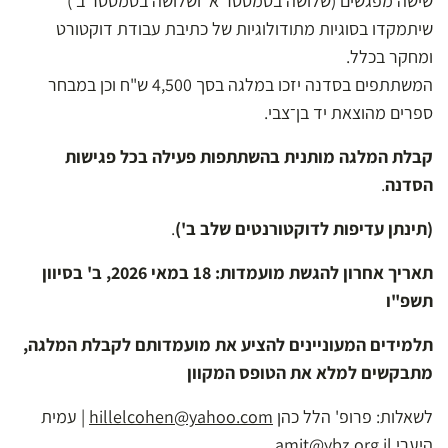
שישה מפגשים (שלושה בסמסטר א' ושלושה בסמסטר ב')
שיתמקדו בסוגיות מתודולוגיות של כתיבת עבודת דוקטורט
ומחקר בכלל.
המשתתפים בסדנה יזכו במלגה בסך 4,500 ש"ח וכן במבחר
ספרים מהוצאת יד בן־צבי.
קבלת המלגה מותנית בהשתתפות פעילה בכל פגישות
הסדנה
.
(
תינתן עדיפות לדוקטורנטים שלב ב
')
.
תאריך אחרון להגשת מועמדות: 18 במאי 2026, ב' בסיוון
תשפ"ו
תלמידים המעוניינים להציע את מועמדותם לקבלת המלגה,
מתבקשים למלא את הטופס המקוון
לשאלות: פרופ' הלל כהן
hillelcohen@yahoo.com
| עמית
היערי
amit@ybz.org.il