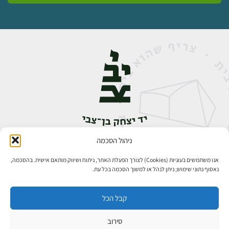
ניהול הסכמה
אבן גבירול 14, רחביה, ירושלים
טלפון:
02-5398888
אנו משתמשים בעוגיות (Cookies) לצורך הפעלת האתר, ניתוח ושיווק מותאם אישית. בהסכמה,
נאסוף נתוני שימוש; ניתן לנהל או למשוך הסכמה בכל עת.
קבל הכל
סירוב
כל הזכויות שמורות ליד יצחק בן־צבי ירושלים ©