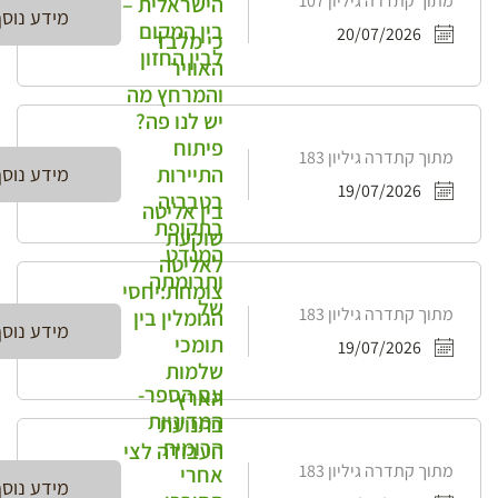
מתוך קתדרה גיליון 107
הישראלית –
מידע נוס
בין המקום
20/07/2026
כי מלבד
לבין החזון
האוויר
והמרחץ מה
יש לנו פה?
פיתוח
מתוך קתדרה גיליון 183
התיירות
מידע נוס
19/07/2026
בטבריה
בין אליטה
בתקופת
שוקעת
המנדט
לאליטה
ותרומתה
צומחת:יחסי
של
מתוך קתדרה גיליון 183
הגומלין בין
מידע נוס
תומכי
19/07/2026
שלמות
עם הספר-
הארץ
המדיניות
בתנועת
הרומית
העבודה לצי
מתוך קתדרה גיליון 183
אחרי
מידע נוס