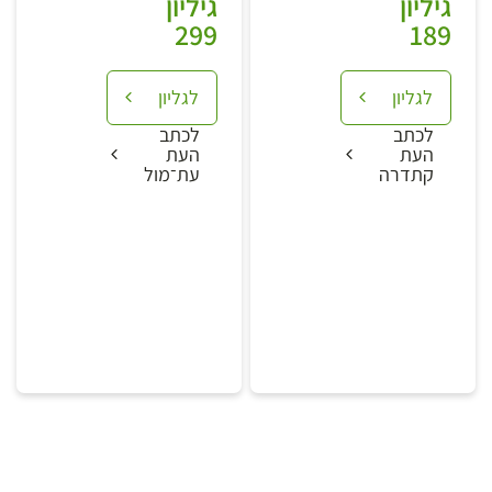
גיליון
גיליון
299
189
לגליון
לגליון
לכתב
לכתב
העת
העת
קתדרה
עת־מול