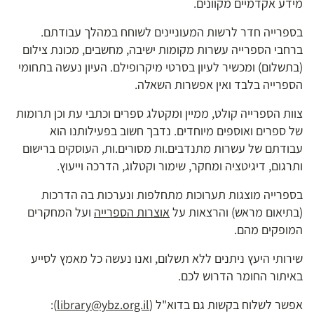
מידע אקדמיים מקוונים.
בספרייה חדר לרשות המעוניינים לשוחח במהלך עבודתם.
ברחבי הספרייה עשרות מקומות ישיבה, מחשבים, מכונת צילום
(בתשלום) ומכשיר לעיון בסרטי מיקרופילם. העיון נעשה בתחומי
הספרייה בלבד ואין אפשרות השאלה.
צוות הספרייה קולט, ממיין ומקטלג ספרים וכתבי עת וכן תרומות
של ספרים ואוספים מיוחדים. נדבך חשוב בפעילותנו הוא
עבודתם של עשרות מתנדבים.ות מסורים.ות, העוסקים ברישום
ותרגום, דיגיטציה ומחקר, שימור וקטלוג, הדרכה וייעוץ.
בספרייה מוצגות תערוכות מתחלפות ונערכות בה הדרכות
(בתיאום מראש) והרצאות על
אוצרות הספרייה
ועל המחקרים
המופקים מהם.
שירותי היעץ ניתנים ללא תשלום, ואנו נעשה כל מאמץ לסייע
באיתור החומר הדרוש לכם.
אפשר לשלוח בקשות גם בדוא"ל (
library@ybz.org.il
):