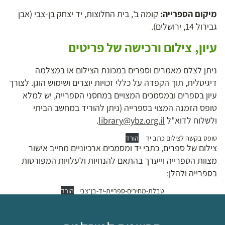
מיקום הספרייה:
קומה ב', בית החלוצות, יד יצחק בן-צבי (אבן
גבירול 14, ירושלים).
עיון, צילום ורכישה של פריטים
ניתן לצלם מאמרים וספרים במכונת הצילום או במצלמה
דיגיטלית, תוך הקפדה על כללי זכויות יוצרים ושימוש הוגן. לצורך
עיון בספרים ובמסמכים המצויים במחסני הספרייה, יש למלא
טופס הזמנה המצוי בספרייה (ניתן להוריד במחשב הביתי
ולשלוח לדוא"ל
library@ybz.org.il
.
טופס בקשה לצילום כתב יד
הורד
צילום של ספרים, כתבי יד ומסמכים ארכיוניים מחייב אישור
מצוות הספרייה וייערך בהתאם להנחיות ולעלויות המפורטות
בספרייה ולהלן:
טבלת-מחירים-ספריית-יד-בן־צבי
הורד