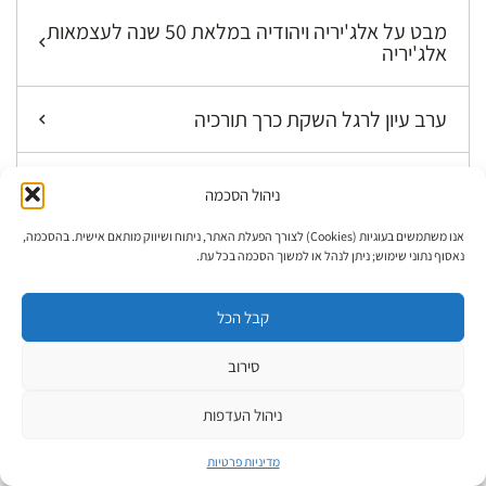
מבט על אלג'יריה ויהודיה במלאת 50 שנה לעצמאות
אלג'יריה
ערב עיון לרגל השקת כרך תורכיה
יום עיון לרגל הוצאת כרך אלג'יריה
ניהול הסכמה
אנו משתמשים בעוגיות (Cookies) לצורך הפעלת האתר, ניתוח ושיווק מותאם אישית. בהסכמה,
ספרי הסדרה
נאסוף נתוני שימוש; ניתן לנהל או למשוך הסכמה בכל עת.
ערב עיון לכרך מרכז אסיה: בוכרה ואפגניסטן
קבל הכל
סירוב
קדמתה
ניהול העדפות
קתדרת מתנאל לחקר הקבלה
מדיניות פרטיות