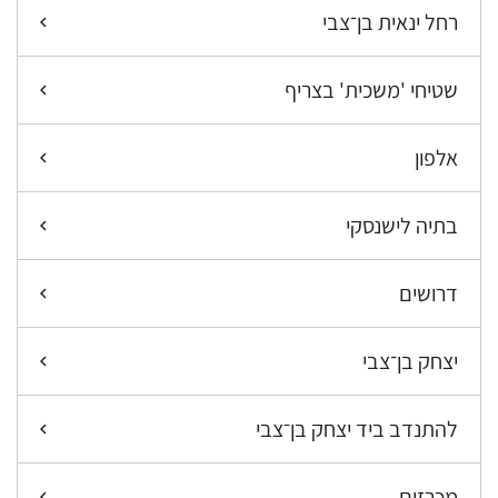
רחל ינאית בן־צבי
שטיחי 'משכית' בצריף
אלפון
בתיה לישנסקי
דרושים
יצחק בן־צבי
להתנדב ביד יצחק בן־צבי
מכרזים