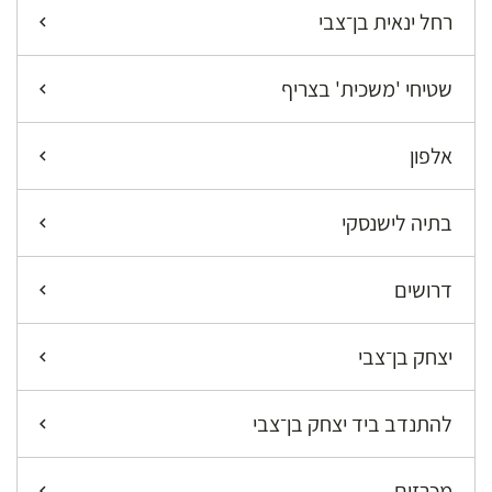
רחל ינאית בן־צבי
שטיחי 'משכית' בצריף
אלפון
בתיה לישנסקי
דרושים
יצחק בן־צבי
להתנדב ביד יצחק בן־צבי
מכרזים