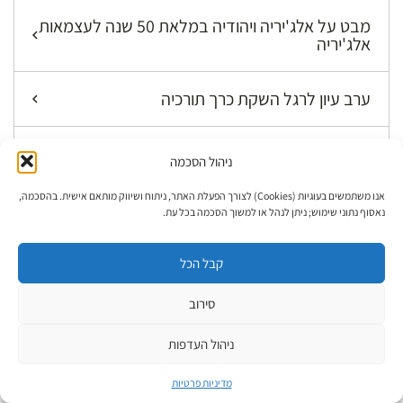
מבט על אלג'יריה ויהודיה במלאת 50 שנה לעצמאות
אלג'יריה
ערב עיון לרגל השקת כרך תורכיה
יום עיון לרגל הוצאת כרך אלג'יריה
ניהול הסכמה
אנו משתמשים בעוגיות (Cookies) לצורך הפעלת האתר, ניתוח ושיווק מותאם אישית. בהסכמה,
ספרי הסדרה
נאסוף נתוני שימוש; ניתן לנהל או למשוך הסכמה בכל עת.
ערב עיון לכרך מרכז אסיה: בוכרה ואפגניסטן
קבל הכל
סירוב
קדמתה
ניהול העדפות
קתדרת מתנאל לחקר הקבלה
מדיניות פרטיות