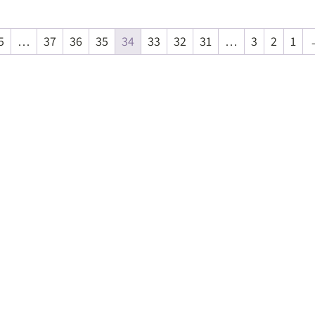
5
…
37
36
35
34
33
32
31
…
3
2
1
5
5
5
₪
₪
₪
למידע ולרכישה
למידע ולרכישה