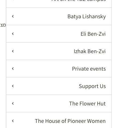
א
Batya Lishansky
מציג 529–544 מתוך 
Eli Ben-Zvi
Izhak Ben-Zvi
Private events
Support Us
The Flower Hut
The House of Pioneer Women