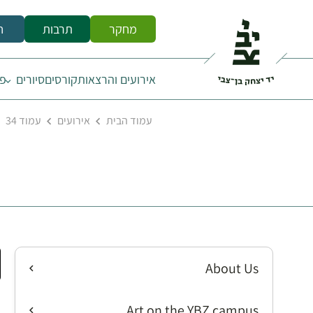
מחקר
תרבות
ח
אירועים והרצאות
קורסים
סיורים
פס
עמוד הבית
אירועים
עמוד 34
About Us
Art on the YBZ campus