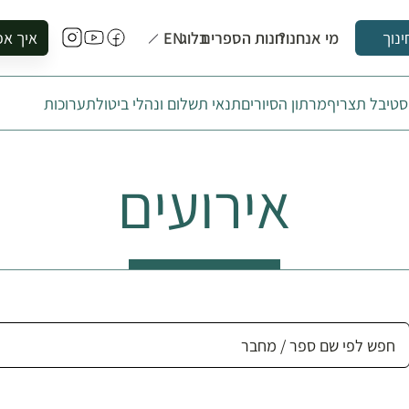
מי אנחנו?
חנות הספרים
בלוג
EN
איך אפ
ינוך
להזמין סי
טיבל תצריף
מרתון הסיורים
תנאי תשלום ונהלי ביטול
תערוכות
להירשם ל
להירשם ל
לקנות ספ
אירועים
לבקר בספ
לתאם ביק