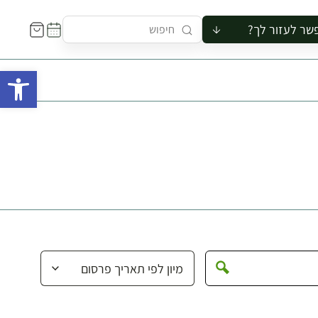
שר לעזור לך?
ור לקבוצה
פתח 
סיור
קורס
ר
רייה
ור בצריף