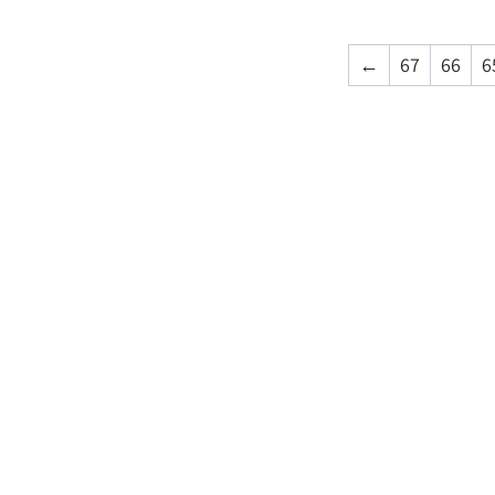
←
67
66
6
5
5
₪
5
₪
₪
למידע ולרכישה