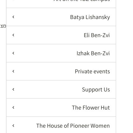
א
Batya Lishansky
מציג 913–928 מתוך 
Eli Ben-Zvi
Izhak Ben-Zvi
Private events
Support Us
The Flower Hut
The House of Pioneer Women