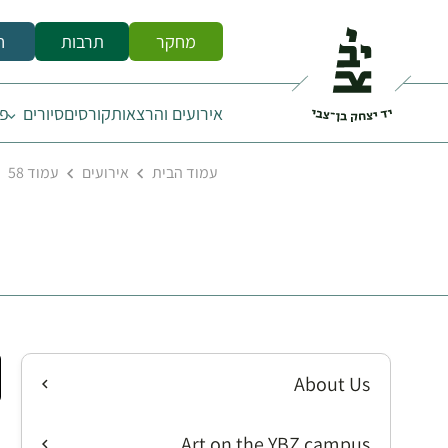
מחקר
תרבות
ח
אירועים והרצאות
קורסים
סיורים
פס
עמוד הבית
אירועים
עמוד 58
About Us
Art on the YBZ campus