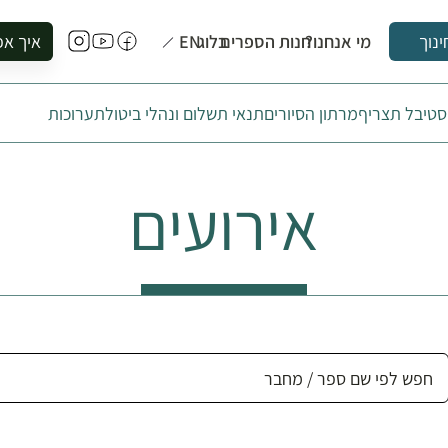
מי אנחנו?
חנות הספרים
בלוג
EN
איך אפ
ינוך
להזמין סי
טיבל תצריף
מרתון הסיורים
תנאי תשלום ונהלי ביטול
תערוכות
להירשם ל
להירשם ל
לקנות ספ
אירועים
לבקר בספ
לתאם ביק