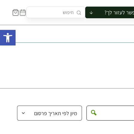
שר לעזור לך?
ור לקבוצה
פתח 
סיור
קורס
ר
רייה
ור בצריף