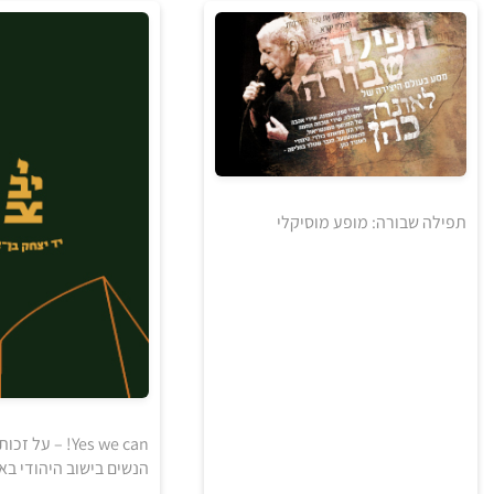
5
5
5
₪
₪
₪
למידע ולרכישה
למידע ולרכישה
תפילה שבורה: מופע מוסיקלי
5
5
5
₪
Yes we can! – ע
₪
₪
הנשים בישוב היהודי בא