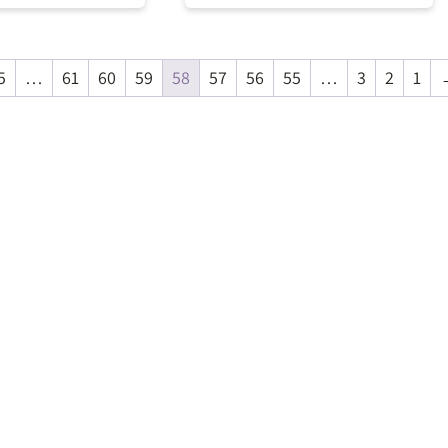
למידע ולרכישה
למידע ולרכישה
5
…
61
60
59
58
57
56
55
…
3
2
1