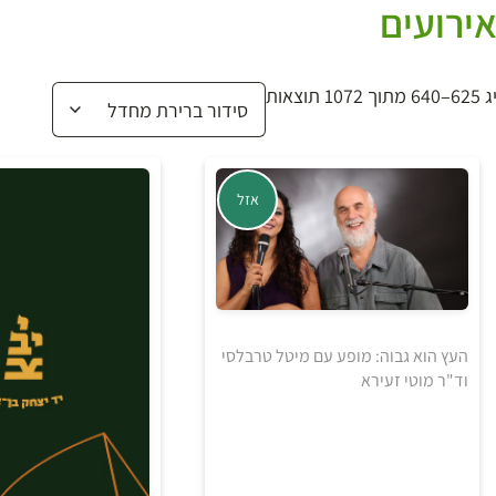
ירועים
1072 תוצאות
אזל
העץ הוא גבוה: מופע עם מיטל טרבלסי
וד"ר מוטי זעירא