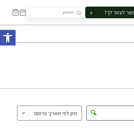
שר לעזור לך?
ור לקבוצה
פתח 
סיור
קורס
ר
רייה
ור בצריף