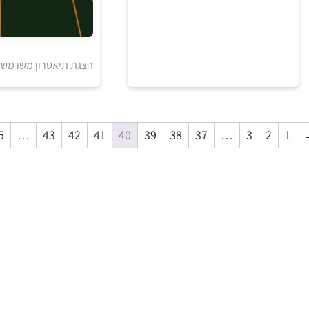
5
₪
למידע ולרכישה
אזל מהמלאי
הצגת תיאטרון משו משו 
5
…
43
42
41
40
39
38
37
…
3
2
1