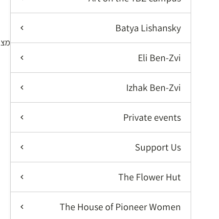
א
Batya Lishansky
מציג 625–640 מתוך 
Eli Ben-Zvi
Izhak Ben-Zvi
Private events
Support Us
The Flower Hut
The House of Pioneer Women