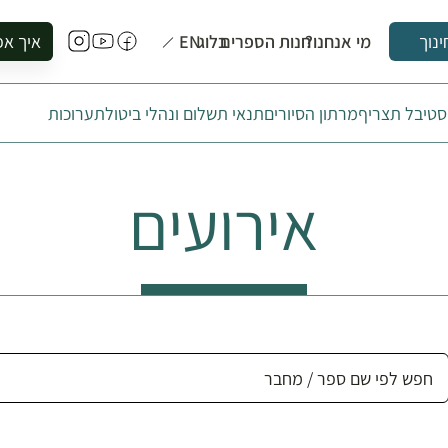
מי אנחנו?
חנות הספרים
בלוג
EN
איך אפ
ינוך
להזמין סי
טיבל תצריף
מרתון הסיורים
תנאי תשלום ונהלי ביטול
תערוכות
להירשם ל
להירשם ל
לקנות ספ
אירועים
לבקר בספ
לתאם ביק