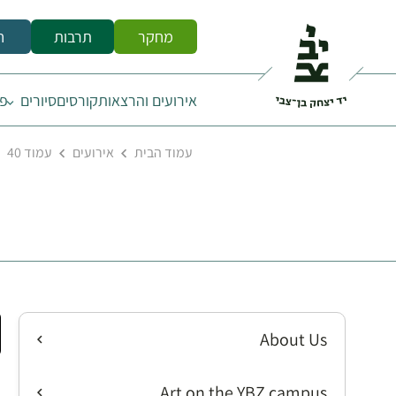
מחקר
תרבות
ח
אירועים והרצאות
קורסים
סיורים
פס
עמוד הבית
אירועים
עמוד 40
About Us
Art on the YBZ campus