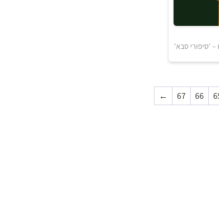
5
₪
– 'סיפורי סבא'
←
67
66
6